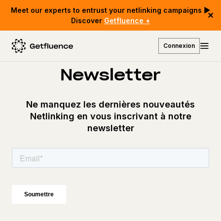
Meet our experts to entrust your netlinking campaigns ▶
✕
Discover
Getfluence +
Découvrez notre
Connexion
Newsletter
Ne manquez les dernières nouveautés
Netlinking en vous inscrivant à notre
newsletter