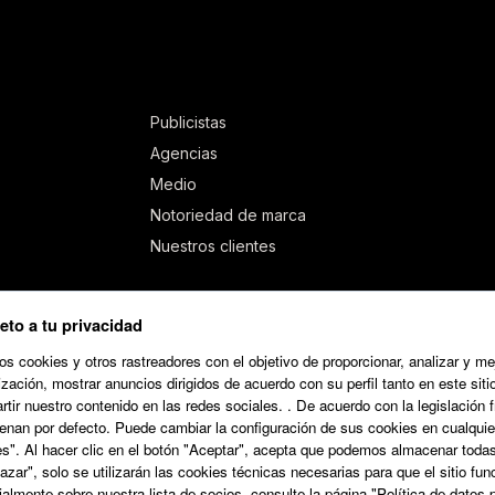
Publicistas
Agencias
Medio
Notoriedad de marca
Nuestros clientes
to a tu privacidad
 cookies y otros rastreadores con el objetivo de proporcionar, analizar y mej
ización, mostrar anuncios dirigidos de acuerdo con su perfil tanto en este siti
tir nuestro contenido en las redes sociales. . De acuerdo con la legislación
enan por defecto. Puede cambiar la configuración de sus cookies en cualquie
s". Al hacer clic en el botón "Aceptar", acepta que podemos almacenar todas 
zar", solo se utilizarán las cookies técnicas necesarias para que el sitio f
almente sobre nuestra lista de socios, consulte la página "Política de datos 