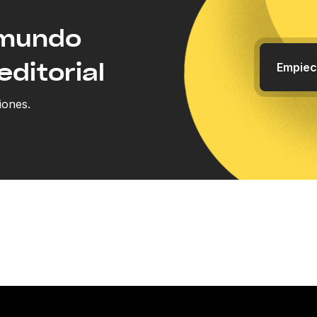
 mundo
editorial
Empiec
iones.