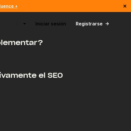
✕
luence +
ES
Iniciar sesión
Registrarse
mplementar?
ivamente el SEO