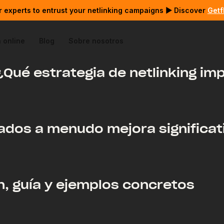
 experts to entrust your netlinking campaigns ▶ Discover
Getf
 online
Blog
Sobre nosotros
Qué estrategia de netlinking i
ados a menudo mejora significat
n, guía y ejemplos concretos