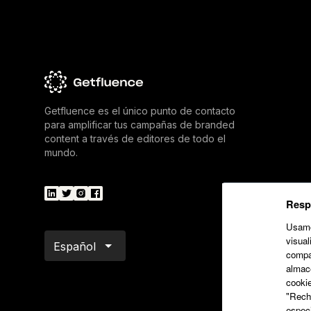
Getfluence es el único punto de contacto
para amplificar tus campañas de branded
content a través de editores de todo el
mundo.
Respe
Usamos
visual
Español
compar
almac
cookie
"Recha
especi